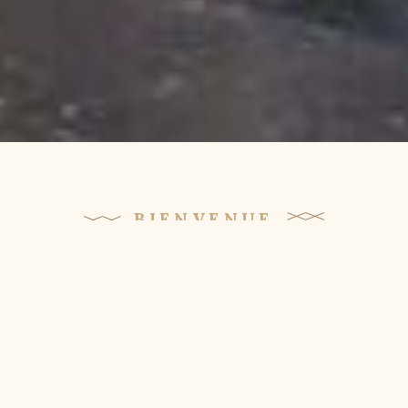
BIENVENUE
chez Patty
C’est au cœur de Bercy que Patty, une
brasserie chaleureuse à l’ambiance
méditerranéenne prend ses quartiers
.
Elle vous accueille du lundi au vendredi,
midi et soir de
7h
à
00h
pour son plus